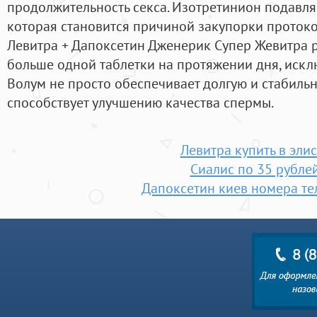
продолжительность секса. Изотретинион подавля
которая становится причиной закупорки проток
Левитра + Дапоксетин Дженерик Супер Жевитра 
больше одной таблетки на протяжении дня, искл
Волум не просто обеспечивает долгую и стабильн
способствует улучшению качества спермы.
Левитра купить в элис
Сиалис по 35 рубле
Дапоксетин киев номера т