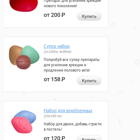
Препарат для усиления эрекции
нового поколения!
от 200
Р
Купить
Супер набор
(2х160мг, 4х80мг)
Попробуй все супер препараты
для усиления эрекции и
продления полового акта!
от 158
Р
Купить
Набор для влюбленных
(10х100 мг)
Набор для двоих, добавь страсти
в постель!
от 120
Р
Купить