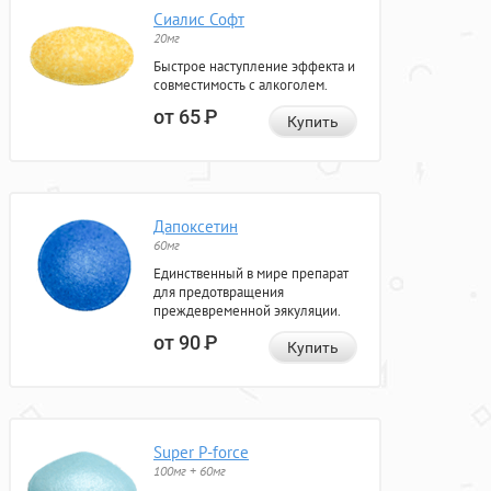
Сиалис Софт
20мг
Быстрое наступление эффекта и
совместимость с алкоголем.
от 65
Р
Купить
Дапоксетин
60мг
Единственный в мире препарат
для предотвращения
преждевременной эякуляции.
от 90
Р
Купить
Super P-force
100мг + 60мг