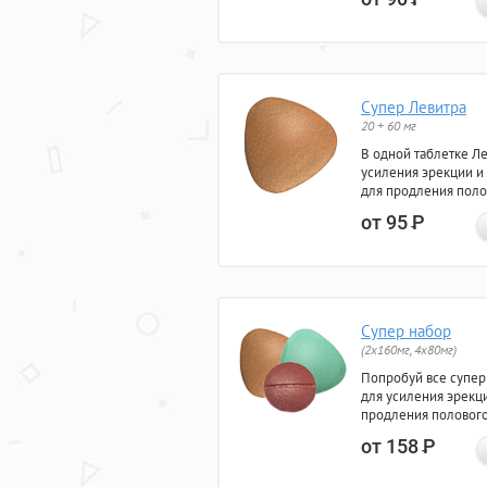
Супер Левитра
20 + 60 мг
В одной таблетке Л
усиления эрекции и
для продления поло
от 95
Р
Супер набор
(2х160мг, 4х80мг)
Попробуй все супер
для усиления эрекц
продления полового
от 158
Р