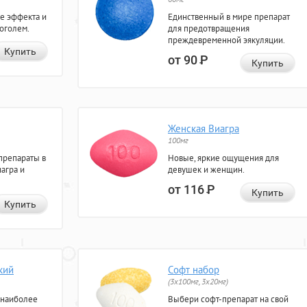
е эффекта и
Единственный в мире препарат
коголем.
для предотвращения
преждевременной эякуляции.
Купить
от 90
Р
Купить
Женская Виагра
100мг
препараты в
Новые, яркие ощущения для
агра и
девушек и женщин.
от 116
Р
Купить
Купить
кий
Софт набор
(3x100мг, 3x20мг)
 наиболее
Выбери софт-препарат на свой