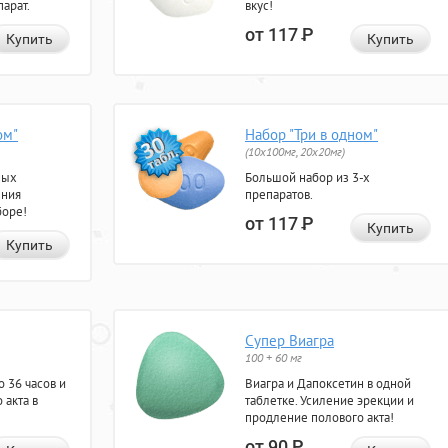
арат.
вкус!
от 117
Р
Купить
Купить
ом"
Набор "Три в одном"
(10x100мг, 20x20мг)
ных
Большой набор из 3-х
ения
препаратов.
боре!
от 117
Р
Купить
Купить
Супер Виагра
100 + 60 мг
 36 часов и
Виагра и Дапоксетин в одной
 акта в
таблетке. Усиление эрекции и
продление полового акта!
от 90
Р