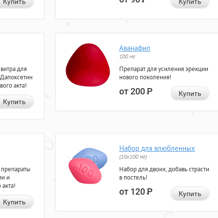
Купить
Купить
Аванафил
100 мг
евитра для
Препарат для усиления эрекции
 Дапоксетин
нового поколения!
вого акта!
от 200
Р
Купить
Купить
Набор для влюбленных
(10х100 мг)
 препараты
Набор для двоих, добавь страсти
ии и
в постель!
 акта!
от 120
Р
Купить
Купить