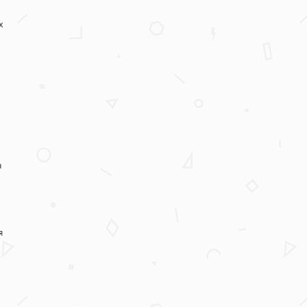
х
а
я