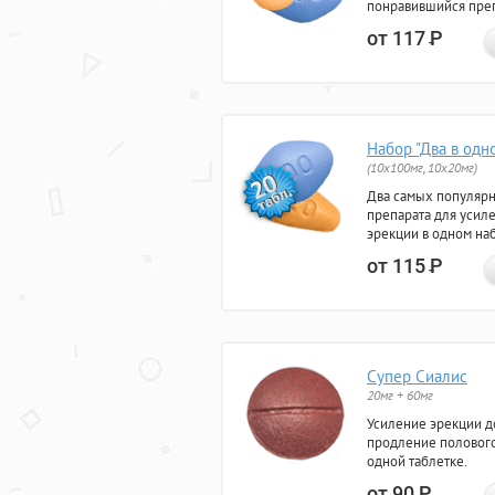
понравившийся преп
от 117
Р
Набор "Два в одн
(10x100мг, 10x20мг)
Два самых популяр
препарата для усил
эрекции в одном на
от 115
Р
Супер Сиалис
20мг + 60мг
Усиление эрекции до
продление полового
одной таблетке.
от 90
Р