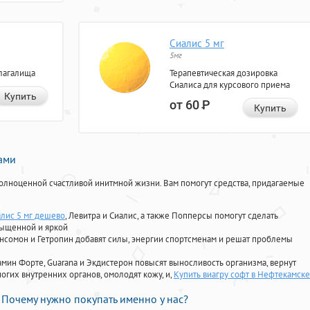
Сиалис 5 мг
5мг
лагалища
Терапевтическая дозировка
Сиалиса для курсового приема
Купить
от 60
Р
Купить
нами
олноценной счастливой инитмной жизни. Вам помогут средства, придагаемые
алис 5 мг дешево
, Левитра и Сиалис, а также Попперсы помогут сделать
сыщенной и яркой
Ансомон и Гетропин добавят силы, энергии спортсменам и решат проблемы
ориамин Форте, Guarana и Экдистерон повысят выносливость организма, вернут
огих внутренних органов, омолодят кожу, и,
Купить виагру софт в Нефтекамске
Почему нужно покупать именно у нас?