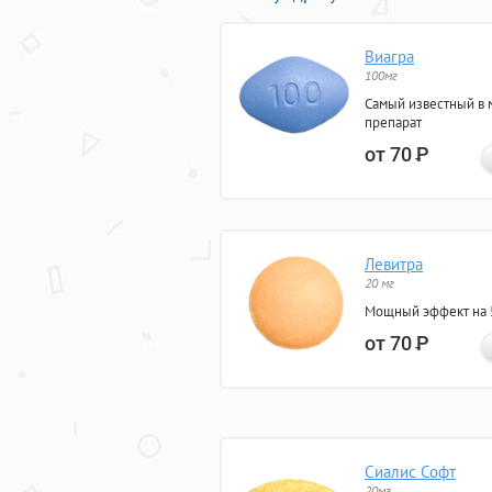
Виагра
100мг
Самый известный в 
препарат
от 70
Р
Левитра
20 мг
Мощный эффект на 5
от 70
Р
Сиалис Софт
20мг