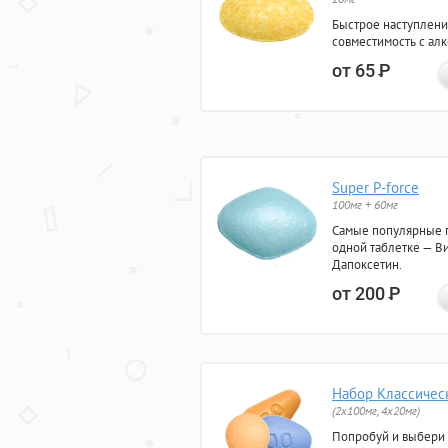
Быстрое наступлени
совместимость с ал
от 65
Р
Super P-force
100мг + 60мг
Самые популярные 
одной таблетке — Ви
Дапоксетин.
от 200
Р
Набор Классичес
(2x100мг, 4x20мг)
Попробуй и выбери