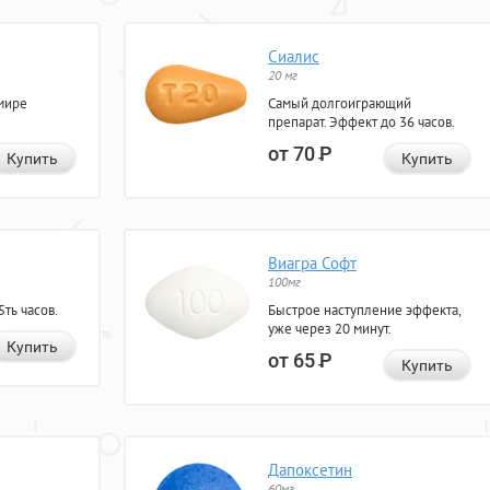
Сиалис
20 мг
мире
Самый долгоиграющий
препарат. Эффект до 36 часов.
от 70
Р
Купить
Купить
Виагра Софт
100мг
ть часов.
Быстрое наступление эффекта,
уже через 20 минут.
Купить
от 65
Р
Купить
Дапоксетин
60мг