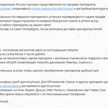
территории России торговым представителем по продаже препаратов
в аптеке
, силденафила
,
Купить дапоксетин the counter
и дистрибьютором други
циальным поставщиком препаратов и успешно подтверждается годами продаж
 которым трудно произнести название Виагра или Сиалис в аптеке вслух,
 любого препаратан на нашем сайте!
Москве и в Санкт-Петербурге, так же возможна доставка препаратов почтой
%
- постоянная дисконтная карта на последующие покупки
а на сумму более 5 тысяч рублей
 на мелкооптовые партии препарата с возможностью выписки товарного чек
личные АКЦИИ позволяющие покупать дженерики Левитры, Сиалиса и
мальные усилия, чтобы сделать приобретение препаратов удобным для
ыходных дней круглосуточно. Для VIP клиентов: Сиалис и другие препараты дл
ка самсон фарма
доставляются круглосуточно
атежные системы Яндекс Деньги, Web Money и с банковских карт Master Card
юбое время можно обратиться
»
по многоканальным телефонам:
тный),