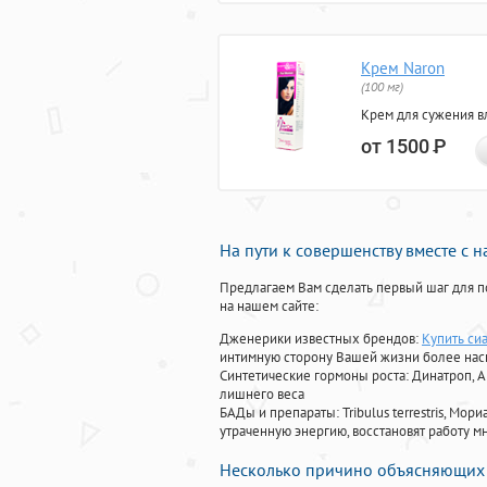
Крем Naron
(100 мг)
Крем для сужения в
от 1500
Р
На пути к совершенству вместе с 
Предлагаем Вам сделать первый шаг для п
на нашем сайте:
Дженерики известных брендов:
Купить си
интимную сторону Вашей жизни более на
Синтетические гормоны роста
: Динатроп, 
лишнего веса
БАДы и препараты:
Tribulus terrestris, М
утраченную энергию, восстановят работу мн
Несколько причино объясняющих 