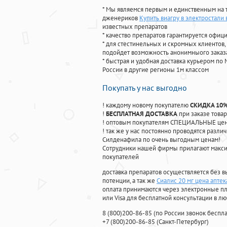
* Мы являемся первым и единственным на 
дженериков
Купить виагру в электростали 
известных препаратов
* качество препаратов гарантируется офи
* для стестинельных и скромных клиентов,
подойдет возможность анонимныого заказа
* быстрая и удобная доставка курьером по 
России в другие регионы 1м классом
Покупать у нас выгодно
! каждому новому покупателю
СКИДКА 10
!
БЕСПЛАТНАЯ ДОСТАВКА
при заказе товар
! оптовым покупателям СПЕЦИАЛЬНЫЕ цены
! так же у нас постоянно проводятся раз
Силденафила по очень выгодным ценам!
Cотрудники нашей фирмы прилагают макси
покупателей
доставка препаратов осуществляется без в
потенции, а так же
Сиалис 20 мг цена апте
оплата принимаются через электронные пл
или Visa для бесплатной консультации в л
8
(800
)200-86-85
(
по России звонок беспла
+7
(800
)200-86-85
(
Санкт-Петербург)