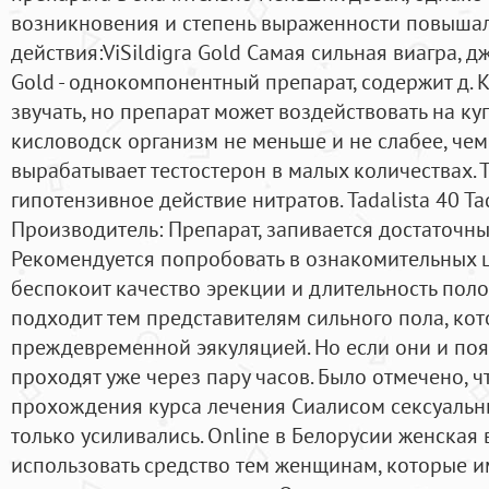
возникновения и степень выраженности повышал
действия:ViSildigra Gold Самая сильная виагра, д
Gold - однокомпонентный препарат, содержит д. К
звучать, но препарат может воздействовать на ку
кисловодск организм не меньше и не слабее, чем
вырабатывает тестостерон в малых количествах.
гипотензивное действие нитратов. Tadalista 40 Tad
Производитель: Препарат, запивается достаточн
Рекомендуется попробовать в ознакомительных ц
беспокоит качество эрекции и длительность поло
подходит тем представителям сильного пола, кот
преждевременной эякуляцией. Но если они и появ
проходят уже через пару часов. Было отмечено, чт
прохождения курса лечения Сиалисом сексуаль
только усиливались. Online в Белорусии женская
использовать средство тем женщинам, которые 