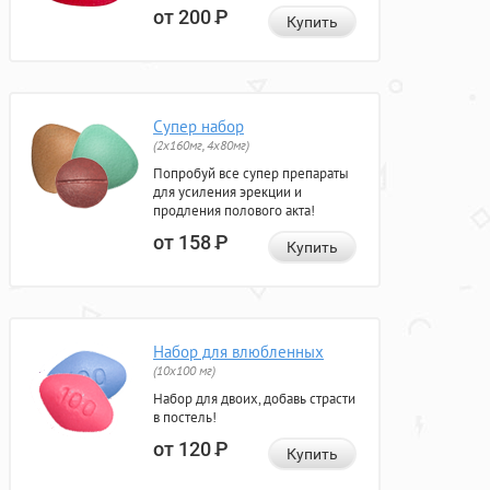
от 200
Р
Купить
Супер набор
(2х160мг, 4х80мг)
Попробуй все супер препараты
для усиления эрекции и
продления полового акта!
от 158
Р
Купить
Набор для влюбленных
(10х100 мг)
Набор для двоих, добавь страсти
в постель!
от 120
Р
Купить