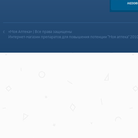
«Моя Аптека» | Все права защищены
Интернет-магазин препаратов для повышения потенции “Моя аптека” 201