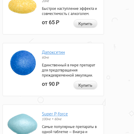
20мг
Быстрое наступление эффекта и
совместимость с алкоголем.
от 65
Р
Купить
Дапоксетин
60мг
Единственный в мире препарат
для предотвращения
преждевременной эякуляции.
от 90
Р
Купить
Super P-force
100мг + 60мг
Самые популярные препараты в
одной таблетке — Виагра и