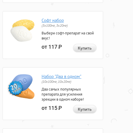
Софт набор
(3x100мг, 3x20мг)
Выбери софт-препарат на свой
вкус!
от 117
Р
Купить
Набор "Два в одном"
(10x100мг, 10x20мг)
Два самых популярных
препарата для усиления
эрекции в одном наборе!
от 115
Р
Купить