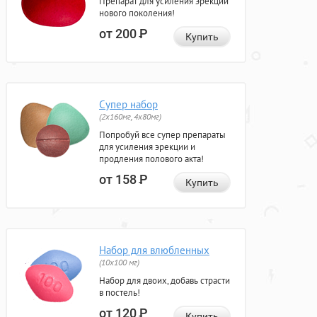
Препарат для усиления эрекции
нового поколения!
от 200
Р
Купить
Супер набор
(2х160мг, 4х80мг)
Попробуй все супер препараты
для усиления эрекции и
продления полового акта!
от 158
Р
Купить
Набор для влюбленных
(10х100 мг)
Набор для двоих, добавь страсти
в постель!
от 120
Р
Купить