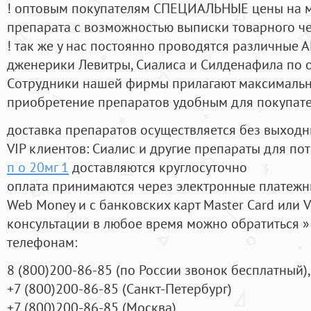
! оптовым покупателям СПЕЦИАЛЬНЫЕ цены на 
препарата с возможностью выписки товарного ч
! так же у нас постоянно проводятся различные
дженерики Левитры, Сиалиса и Силденафила по 
Cотрудники нашей фирмы прилагают максимальны
приобретение препаратов удобным для покупат
доставка препаратов осуществляется без выходн
VIP клиентов: Сиалис и другие препараты для пот
п о 20мг 1
доставляются круглосуточно
оплата принимаются через электронные платежн
Web Money и с банковских карт Master Card или V
консультации в любое время можно обратиться
телефонам:
8
(800
)200-86-85
(
по России звонок бесплатный),
+7
(800
)200-86-85
(
Санкт-Петербург)
+7
(800
)200-86-85
(
Москва)