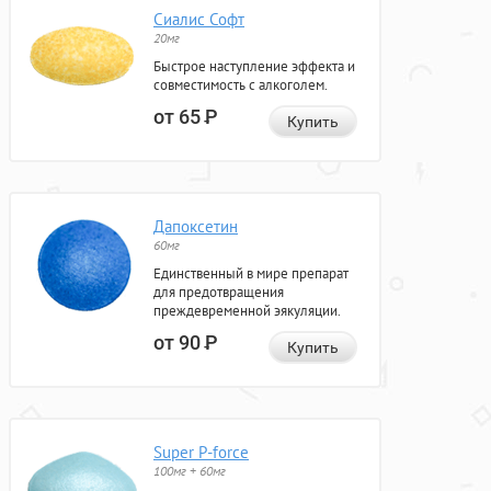
Сиалис Софт
20мг
Быстрое наступление эффекта и
совместимость с алкоголем.
от 65
Р
Купить
Дапоксетин
60мг
Единственный в мире препарат
для предотвращения
преждевременной эякуляции.
от 90
Р
Купить
Super P-force
100мг + 60мг