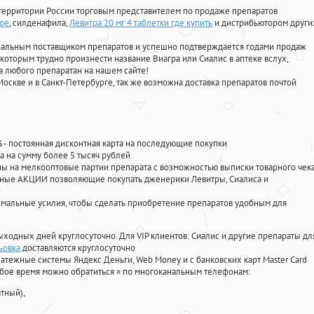
территории России торговым представителем по продаже препаратов
ное
, силденафила
,
Левитра 20 мг 4 таблетки где купить
и дистрибьютором други
циальным поставщиком препаратов и успешно подтверждается годами продаж
 которым трудно произнести название Виагра или Сиалис в аптеке вслух,
 любого препаратан на нашем сайте!
Москве и в Санкт-Петербурге, так же возможна доставка препаратов почтой
%
- постоянная дисконтная карта на последующие покупки
а на сумму более 5 тысяч рублей
 на мелкооптовые партии препарата с возможностью выписки товарного чек
личные АКЦИИ позволяющие покупать дженерики Левитры, Сиалиса и
мальные усилия, чтобы сделать приобретение препаратов удобным для
ыходных дней круглосуточно. Для VIP клиентов: Сиалис и другие препараты дл
ьовка
доставляются круглосуточно
атежные системы Яндекс Деньги, Web Money и с банковских карт Master Card
юбое время можно обратиться
»
по многоканальным телефонам:
тный),