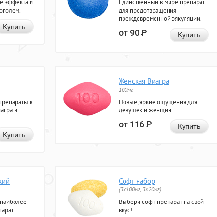
е эффекта и
Единственный в мире препарат
коголем.
для предотвращения
преждевременной эякуляции.
Купить
от 90
Р
Купить
Женская Виагра
100мг
препараты в
Новые, яркие ощущения для
агра и
девушек и женщин.
от 116
Р
Купить
Купить
кий
Софт набор
(3x100мг, 3x20мг)
 наиболее
Выбери софт-препарат на свой
арат.
вкус!