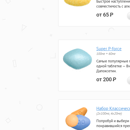
Быстрое наступлени
совместимость с ал
от 65
Р
Super P-force
100мг + 60мг
Самые популярные 
одной таблетке — Ви
Дапоксетин.
от 200
Р
Набор Классичес
(2x100мг, 4x20мг)
Попробуй и выбери
понравившийся преп