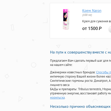
Крем Naron
(100 мг)
Крем для сужения в
от 1500
Р
На пути к совершенству вместе с 
Предлагаем Вам сделать первый шаг для п
на нашем сайте:
Дженерики известных брендов:
Способы п
интимную сторону Вашей жизни более на
Синтетические гормоны роста
: Динатроп, 
лишнего веса
БАДы и препараты:
Tribulus terrestris, М
утраченную энергию, восстановят работу мн
норильска
.
Несколько причино объясняющих 