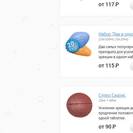
от 117
Р
Набор "Два в одн
(10x100мг, 10x20мг)
Два самых популяр
препарата для усил
эрекции в одном на
от 115
Р
Супер Сиалис
20мг + 60мг
Усиление эрекции до
продление полового
одной таблетке.
от 90
Р