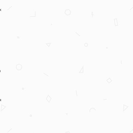
х
а
я