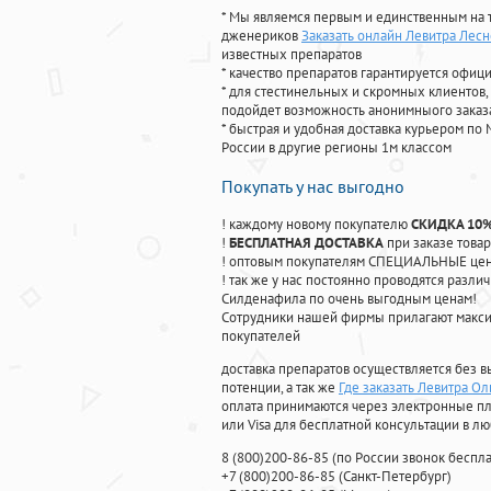
* Мы являемся первым и единственным на 
дженериков
Заказать онлайн Левитра Лес
известных препаратов
* качество препаратов гарантируется офи
* для стестинельных и скромных клиентов,
подойдет возможность анонимныого заказа
* быстрая и удобная доставка курьером по 
России в другие регионы 1м классом
Покупать у нас выгодно
! каждому новому покупателю
СКИДКА 10
!
БЕСПЛАТНАЯ ДОСТАВКА
при заказе товар
! оптовым покупателям СПЕЦИАЛЬНЫЕ цены
! так же у нас постоянно проводятся раз
Силденафила по очень выгодным ценам!
Cотрудники нашей фирмы прилагают макси
покупателей
доставка препаратов осуществляется без в
потенции, а так же
Где заказать Левитра Ол
оплата принимаются через электронные пл
или Visa для бесплатной консультации в л
8
(800
)200-86-85
(
по России звонок беспла
+7
(800
)200-86-85
(
Санкт-Петербург)