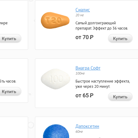
Сиалис
20 мг
мире
Самый долгоиграющий
препарат. Эффект до 36 часов.
от 70
Р
Купить
Купить
Виагра Софт
100мг
ть часов.
Быстрое наступление эффекта,
уже через 20 минут.
Купить
от 65
Р
Купить
Дапоксетин
60мг