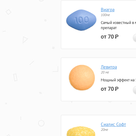
Виагра
100мг
Самый известный в 
препарат
от 70
Р
Левитра
20 мг
Мощный эффект на 5
от 70
Р
Сиалис Софт
20мг