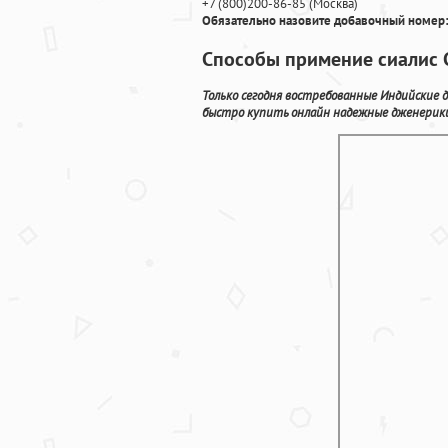
+7
(800
)200-86-85
(
Москва)
Обязательно назовите добавочный номер:
Способы примение сиалис С
Только сегодня востребованные Индийские д
быстро купить онлайн надежные дженерики