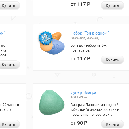
от 117
Р
Купить
Купить
ом"
Набор "Три в одном"
(10x100мг, 20x20мг)
ных
Большой набор из 3-х
ения
препаратов.
боре!
от 117
Р
Купить
Купить
Супер Виагра
100 + 60 мг
 36 часов и
Виагра и Дапоксетин в одной
 акта в
таблетке. Усиление эрекции и
продление полового акта!
от 90
Р
Купить
Купить