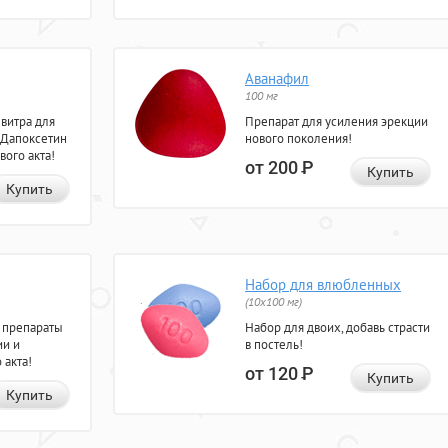
Аванафил
100 мг
евитра для
Препарат для усиления эрекции
 Дапоксетин
нового поколения!
вого акта!
от 200
Р
Купить
Купить
Набор для влюбленных
(10х100 мг)
 препараты
Набор для двоих, добавь страсти
ии и
в постель!
 акта!
от 120
Р
Купить
Купить