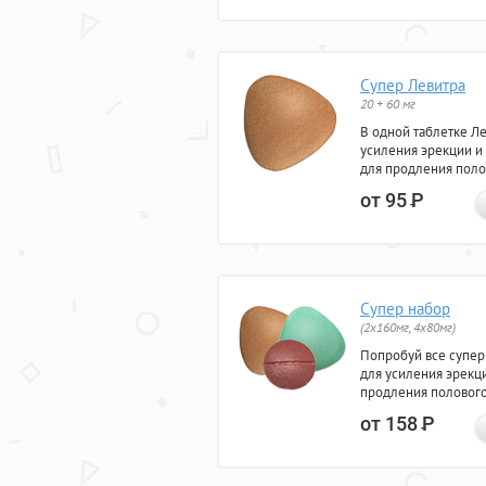
Супер Левитра
20 + 60 мг
В одной таблетке Л
усиления эрекции и
для продления поло
от 95
Р
Супер набор
(2х160мг, 4х80мг)
Попробуй все супер
для усиления эрекц
продления полового
от 158
Р