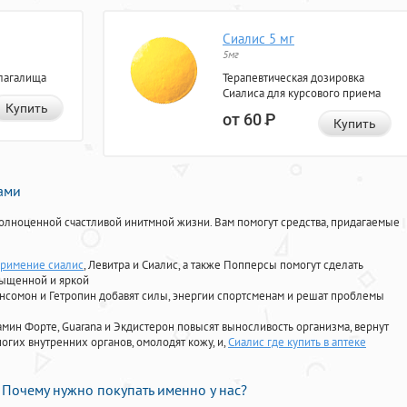
Сиалис 5 мг
5мг
лагалища
Терапевтическая дозировка
Сиалиса для курсового приема
Купить
от 60
Р
Купить
нами
олноценной счастливой инитмной жизни. Вам помогут средства, придагаемые
римение сиалис
, Левитра и Сиалис, а также Попперсы помогут сделать
сыщенной и яркой
Ансомон и Гетропин добавят силы, энергии спортсменам и решат проблемы
ориамин Форте, Guarana и Экдистерон повысят выносливость организма, вернут
огих внутренних органов, омолодят кожу, и,
Сиалис где купить в аптеке
Почему нужно покупать именно у нас?