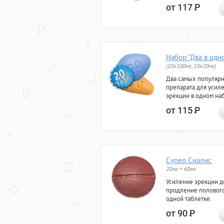
от 117
Р
Набор "Два в одн
(10x100мг, 10x20мг)
Два самых популяр
препарата для усил
эрекции в одном на
от 115
Р
Супер Сиалис
20мг + 60мг
Усиление эрекции до
продление полового
одной таблетке.
от 90
Р