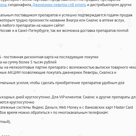
цена
, силденафила
,
Дженерики левитра спб купить
и дистрибьютором других
циальным поставщиком препаратов и успешно подтверждается годами продаж
 которым трудно произнести название Виагра или Сиалис в аптеке вслух,
 любого препаратан на нашем сайте!
Москве и в Санкт-Петербурге, так же возможна доставка препаратов почтой
%
- постоянная дисконтная карта на последующие покупки
а на сумму более 5 тысяч рублей
 на мелкооптовые партии препарата с возможностью выписки товарного чек
личные АКЦИИ позволяющие покупать дженерики Левитры, Сиалиса и
мальные усилия, чтобы сделать приобретение препаратов удобным для
ыходных дней круглосуточно. Для VIP клиентов: Сиалис и другие препараты дл
ются круглосуточно
атежные системы Яндекс Деньги, Web Money и с банковских карт Master Card
юбое время можно обратиться
»
по многоканальным телефонам:
тный),