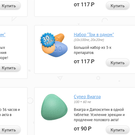
от 117
Р
Купить
Купить
ом"
Набор "Три в одном"
(10x100мг, 20x20мг)
ных
Большой набор из 3-х
ения
препаратов.
боре!
от 117
Р
Купить
Купить
Супер Виагра
100 + 60 мг
 36 часов и
Виагра и Дапоксетин в одной
 акта в
таблетке. Усиление эрекции и
продление полового акта!
от 90
Р
Купить
Купить