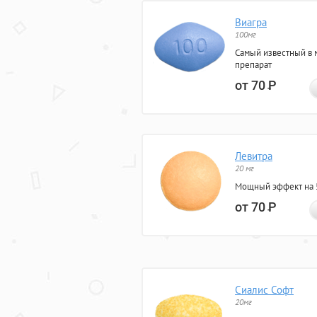
Виагра
100мг
Самый известный в 
препарат
от 70
Р
Левитра
20 мг
Мощный эффект на 5
от 70
Р
Сиалис Софт
20мг