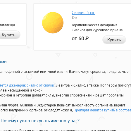
Сиалис 5 мг
5мг
лагалища
Терапевтическая дозировка
Сиалиса для курсового приема
Купить
от 60
Р
Купить
нами
олноценной счастливой инитмной жизни. Вам помогут средства, придагаемые
ается дженерик сиалис от сиалис
, Левитра и Сиалис, а также Попперсы помогут
олее насыщенной и яркой
Ансомон и Гетропин добавят силы, энергии спортсменам и решат проблемы
ориамин Форте, Guarana и Экдистерон повысят выносливость организма, вернут
огих внутренних органов, омолодят кожу, и,
Препарат левитра купить в ростов
Почему нужно покупать именно у нас?
территории России торговым представителем по продаже препаратов