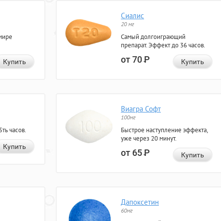
Сиалис
20 мг
мире
Самый долгоиграющий
препарат. Эффект до 36 часов.
от 70
Р
Купить
Купить
Виагра Софт
100мг
ть часов.
Быстрое наступление эффекта,
уже через 20 минут.
Купить
от 65
Р
Купить
Дапоксетин
60мг