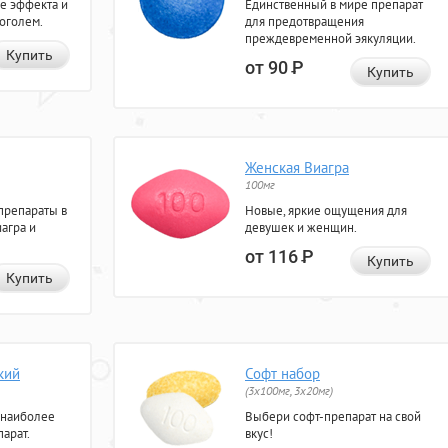
е эффекта и
Единственный в мире препарат
коголем.
для предотвращения
преждевременной эякуляции.
Купить
от 90
Р
Купить
Женская Виагра
100мг
препараты в
Новые, яркие ощущения для
агра и
девушек и женщин.
от 116
Р
Купить
Купить
кий
Софт набор
(3x100мг, 3x20мг)
 наиболее
Выбери софт-препарат на свой
арат.
вкус!