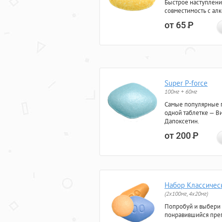
Быстрое наступлени
совместимость с ал
от 65
Р
Super P-force
100мг + 60мг
Самые популярные 
одной таблетке — Ви
Дапоксетин.
от 200
Р
Набор Классичес
(2x100мг, 4x20мг)
Попробуй и выбери
понравившийся преп