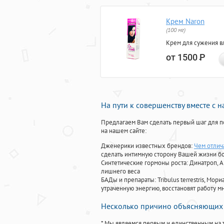
Крем Naron
(100 мг)
Крем для сужения в
от 1500
Р
На пути к совершенству вместе с 
Предлагаем Вам сделать первый шаг для п
на нашем сайте:
Дженерики известных брендов:
Чем отлич
сделать интимную сторону Вашей жизни б
Синтетические гормоны роста
: Динатроп, 
лишнего веса
БАДы и препараты:
Tribulus terrestris, М
утраченную энергию, восстановят работу мн
Несколько причино объясняющих 
* Мы являемся первым и единственным на 