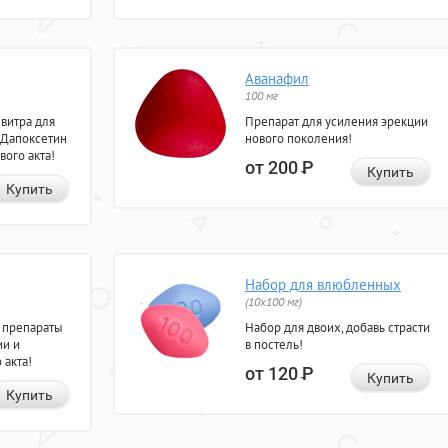
Аванафил
100 мг
евитра для
Препарат для усиления эрекции
 Дапоксетин
нового поколения!
вого акта!
от 200
Р
Купить
Купить
Набор для влюбленных
(10х100 мг)
 препараты
Набор для двоих, добавь страсти
ии и
в постель!
 акта!
от 120
Р
Купить
Купить