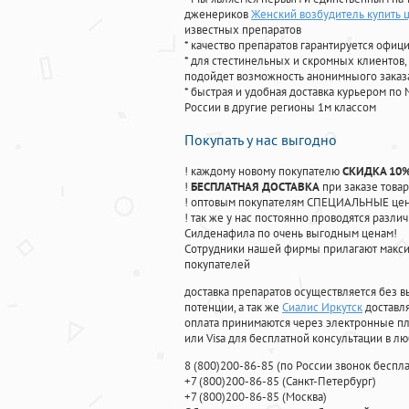
дженериков
Женский возбудитель купить 
известных препаратов
* качество препаратов гарантируется офи
* для стестинельных и скромных клиентов,
подойдет возможность анонимныого заказа
* быстрая и удобная доставка курьером по 
России в другие регионы 1м классом
Покупать у нас выгодно
! каждому новому покупателю
СКИДКА 10
!
БЕСПЛАТНАЯ ДОСТАВКА
при заказе товар
! оптовым покупателям СПЕЦИАЛЬНЫЕ цены
! так же у нас постоянно проводятся раз
Силденафила по очень выгодным ценам!
Cотрудники нашей фирмы прилагают макси
покупателей
доставка препаратов осуществляется без в
потенции, а так же
Сиалис Иркутск
доставля
оплата принимаются через электронные пл
или Visa для бесплатной консультации в л
8
(800
)200-86-85
(
по России звонок беспла
+7
(800
)200-86-85
(
Санкт-Петербург)
+7
(800
)200-86-85
(
Москва)