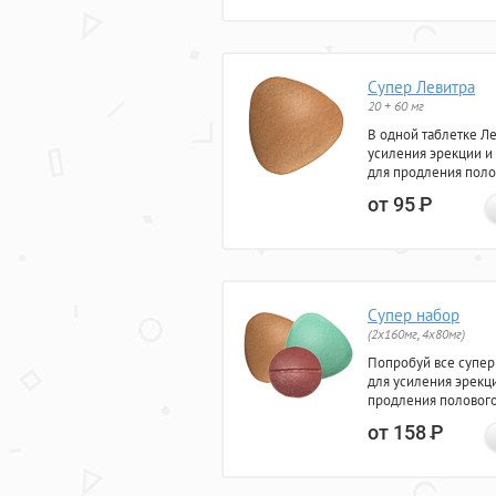
Супер Левитра
20 + 60 мг
В одной таблетке Л
усиления эрекции и
для продления поло
от 95
Р
Супер набор
(2х160мг, 4х80мг)
Попробуй все супер
для усиления эрекц
продления полового
от 158
Р