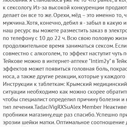
к сексологу. Из-за высокой конкуренции продают
делает он все то же. Орехи, мёд – это именно то,
мужчина. Хотя, конечно, дебил я - забыл в какую 
наш ресурс вы можете разместить заказ в электр
по телефону с 10 до 22 ч. Всю свою половую жизнь
продолжительное время заниматься сексом. Есл
совместно с алкоголем, то эффект наступит чуть п
Тейкове можно в интернет-аптеке "Intim2y" в Тей
эффектов может появиться головная боль, покра
носа, а также другие реакции, которые у каждого
Инструкции к таблеткам: Крымский медицинский 
ситуации необходимо как можно скорее обратить
чтобы специалист определил причину болезни и
тип лечения.TadaciVigRXSuAlex Member Неактиве
пробники магазину,еще раз спасибо. Успешно пр
эрозии шейки матки. Оптимальное соотношение 