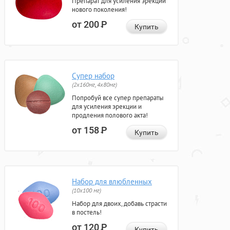
Препарат для усиления эрекции
нового поколения!
от 200
Р
Купить
Супер набор
(2х160мг, 4х80мг)
Попробуй все супер препараты
для усиления эрекции и
продления полового акта!
от 158
Р
Купить
Набор для влюбленных
(10х100 мг)
Набор для двоих, добавь страсти
в постель!
от 120
Р
Купить