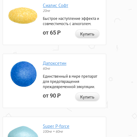
Сиалис Софт
20мг
Быстрое наступление эффекта и
совместимость с алкоголем.
от 65
Р
Купить
Дапоксетин
60мг
Единственный в мире препарат
для предотвращения
преждевременной эякуляции.
от 90
Р
Купить
Super P-force
100мг + 60мг