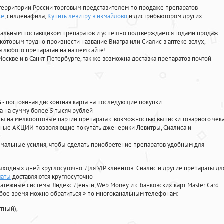
территории России торговым представителем по продаже препаратов
ке
, силденафила
,
Купить левитру в измайлово
и дистрибьютором других
циальным поставщиком препаратов и успешно подтверждается годами продаж
 которым трудно произнести название Виагра или Сиалис в аптеке вслух,
 любого препаратан на нашем сайте!
Москве и в Санкт-Петербурге, так же возможна доставка препаратов почтой
%
- постоянная дисконтная карта на последующие покупки
а на сумму более 5 тысяч рублей
 на мелкооптовые партии препарата с возможностью выписки товарного чек
личные АКЦИИ позволяющие покупать дженерики Левитры, Сиалиса и
мальные усилия, чтобы сделать приобретение препаратов удобным для
ыходных дней круглосуточно. Для VIP клиентов: Сиалис и другие препараты дл
маты
доставляются круглосуточно
атежные системы Яндекс Деньги, Web Money и с банковских карт Master Card
юбое время можно обратиться
»
по многоканальным телефонам:
тный),