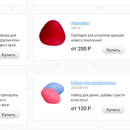
Аванафил
100 мг
евитра для
Препарат для усиления эрекции
 Дапоксетин
нового поколения!
вого акта!
от 200
Р
Купить
Купить
Набор для влюбленных
(10х100 мг)
 препараты
Набор для двоих, добавь страсти
ии и
в постель!
 акта!
от 120
Р
Купить
Купить