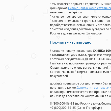
* Мы являемся первым и единственным на 
дженериков
Сиалис цена в южно сахалинс
известных препаратов
* качество препаратов гарантируется офи
* для стестинельных и скромных клиентов,
подойдет возможность анонимныого заказа
* быстрая и удобная доставка курьером по 
России в другие регионы 1м классом
Покупать у нас выгодно
! каждому новому покупателю
СКИДКА 10
!
БЕСПЛАТНАЯ ДОСТАВКА
при заказе товар
! оптовым покупателям СПЕЦИАЛЬНЫЕ цены
! так же у нас постоянно проводятся раз
Силденафила по очень выгодным ценам!
Cотрудники нашей фирмы прилагают макси
покупателей
доставка препаратов осуществляется без в
потенции, а так же
Дапоксетин в аптеке ал
оплата принимаются через электронные пл
или Visa для бесплатной консультации в л
8
(800
)200-86-85
(
по России звонок беспла
+7
(800
)200-86-85
(
Санкт-Петербург)