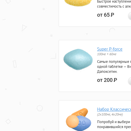
Быстрое наступлени
совместимость с ал
от 65
Р
Super P-force
100мг + 60мг
Самые популярные 
одной таблетке — Ви
Дапоксетин.
от 200
Р
Набор Классичес
(2x100мг, 4x20мг)
Попробуй и выбери
понравившийся преп