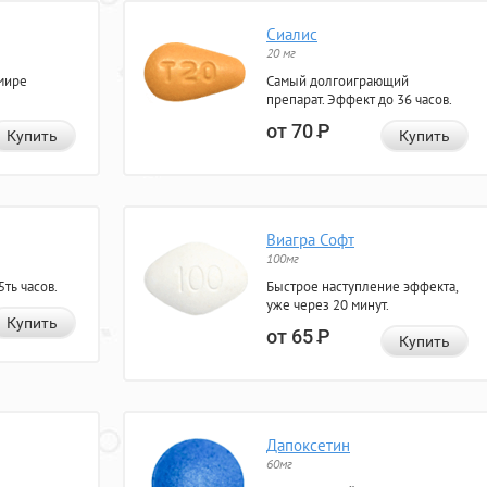
Сиалис
20 мг
мире
Самый долгоиграющий
препарат. Эффект до 36 часов.
от 70
Р
Купить
Купить
Виагра Софт
100мг
ть часов.
Быстрое наступление эффекта,
уже через 20 минут.
Купить
от 65
Р
Купить
Дапоксетин
60мг