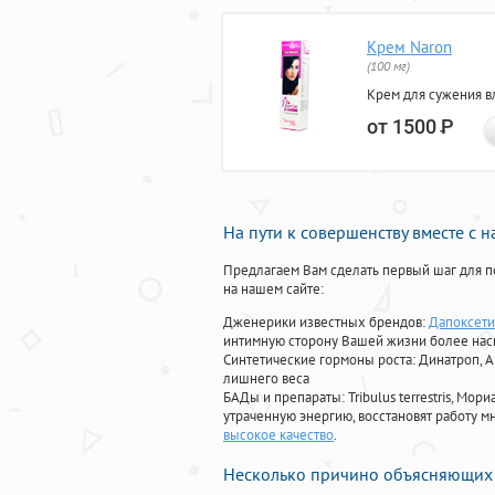
Крем Naron
(100 мг)
Крем для сужения в
от 1500
Р
На пути к совершенству вместе с 
Предлагаем Вам сделать первый шаг для п
на нашем сайте:
Дженерики известных брендов:
Дапоксети
интимную сторону Вашей жизни более на
Синтетические гормоны роста
: Динатроп, 
лишнего веса
БАДы и препараты:
Tribulus terrestris, М
утраченную энергию, восстановят работу мн
высокое качество
.
Несколько причино объясняющих 