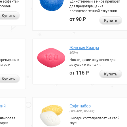
е эффекта и
Единственный в мире препарат
коголем.
для предотвращения
преждевременной эякуляции.
Купить
от 90
Р
Купить
Женская Виагра
100мг
препараты в
Новые, яркие ощущения для
агра и
девушек и женщин.
от 116
Р
Купить
Купить
кий
Софт набор
(3x100мг, 3x20мг)
 наиболее
Выбери софт-препарат на свой
арат.
вкус!