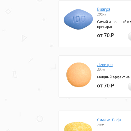
Виагра
100мг
Самый известный в 
препарат
от 70
Р
Левитра
20 мг
Мощный эффект на 5
от 70
Р
Сиалис Софт
20мг