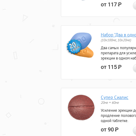
от 117
Р
Набор "Два в одн
(10x100мг, 10x20мг)
Два самых популяр
препарата для усил
эрекции в одном на
от 115
Р
Супер Сиалис
20мг + 60мг
Усиление эрекции до
продление полового
одной таблетке.
от 90
Р