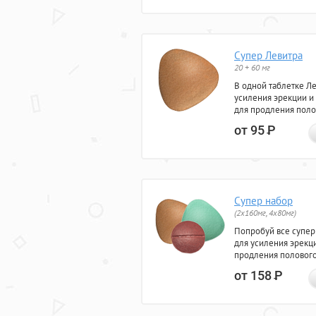
Супер Левитра
20 + 60 мг
В одной таблетке Л
усиления эрекции и
для продления поло
от 95
Р
Супер набор
(2х160мг, 4х80мг)
Попробуй все супер
для усиления эрекц
продления полового
от 158
Р