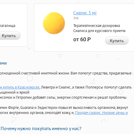
Сиалис 5 мг
5мг
лагалища
Терапевтическая дозировка
Сиалиса для курсового приема
Купить
от 60
Р
Купить
нами
олноценной счастливой инитмной жизни. Вам помогут средства, придагаемые
н купить в Красноярске
, Левитра и Сиалис, а также Попперсы помогут сделать
сыщенной и яркой
Ансомон и Гетропин добавят силы, энергии спортсменам и решат проблемы
ориамин Форте, Guarana и Экдистерон повысят выносливость организма, вернут
огих внутренних органов, омолодят кожу, и,
Продам сиалис. Низкие цены и
Почему нужно покупать именно у нас?