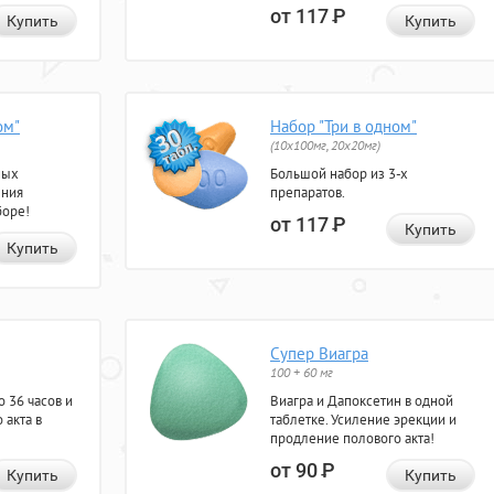
от 117
Р
Купить
Купить
ом"
Набор "Три в одном"
(10x100мг, 20x20мг)
ных
Большой набор из 3-х
ения
препаратов.
боре!
от 117
Р
Купить
Купить
Супер Виагра
100 + 60 мг
 36 часов и
Виагра и Дапоксетин в одной
 акта в
таблетке. Усиление эрекции и
продление полового акта!
от 90
Р
Купить
Купить