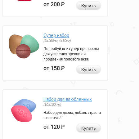
от 200
Р
Купить
Супер набор
(2х160мг, 4х80мг)
Попробуй все супер препараты
для усиления эрекции и
продления полового акта!
от 158
Р
Купить
Набор для влюбленных
(10х100 мг)
Набор для двоих, добавь страсти
в постель!
от 120
Р
Купить