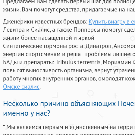
Предлагаем Вам сделать первый шаг для полноц
жизни. Вам помогут средства, придагаемые на на
Дженерики известных брендов:
Купить виагру в 
Левитра и Сиалис, а также Попперсы помогут сд
жизни более насыщенной и яркой
Синтетические гормоны роста
: Динатроп, Ансомо
энергии спортсменам и решат проблемы лишнего
БАДы и препараты:
Tribulus terrestris, Мориамин
повысят выносливость организма, вернут утрачен
работу многих внутренних органов, омолодят кожу
Омске сиалис
.
Несколько причино объясняющих Поче
именно у нас?
* Мы являемся первым и единственным на терри
представителем по продаже препаратов дженер