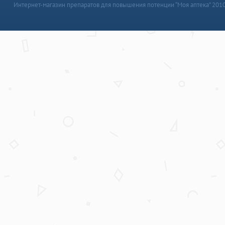
Интернет-магазин препаратов для повышения потенции “Моя аптека” 201