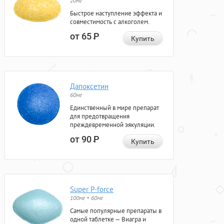
20мг
Быстрое наступление эффекта и
совместимость с алкоголем.
от 65
Р
Купить
Дапоксетин
60мг
Единственный в мире препарат
для предотвращения
преждевременной эякуляции.
от 90
Р
Купить
Super P-force
100мг + 60мг
Самые популярные препараты в
одной таблетке — Виагра и