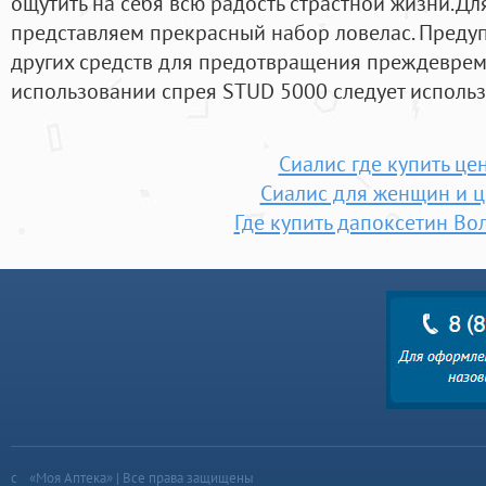
ощутить на себя всю радость страстной жизни.Д
представляем прекрасный набор ловелас. Преду
других средств для предотвращения преждеврем
использовании спрея STUD 5000 следует использ
Сиалис где купить це
Сиалис для женщин и 
Где купить дапоксетин Во
«Моя Аптека» | Все права защищены