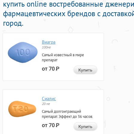
купить online востребованные дженер
фармацевтических брендов с доставко
город.
Виагра
100мг
Самый известный в мире
препарат
от 70
Р
Купить
Сиалис
20 мг
Самый долгоиграющий
препарат. Эффект до 36 часов.
от 70
Р
Купить