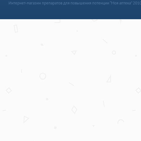
Интернет-магазин препаратов для повышения потенции “Моя аптека” 201