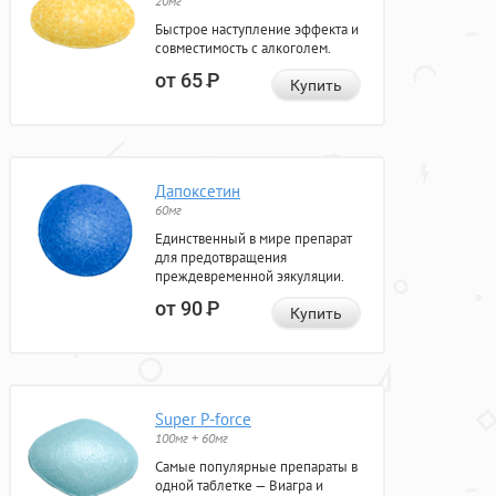
20мг
Быстрое наступление эффекта и
совместимость с алкоголем.
от 65
Р
Купить
Дапоксетин
60мг
Единственный в мире препарат
для предотвращения
преждевременной эякуляции.
от 90
Р
Купить
Super P-force
100мг + 60мг
Самые популярные препараты в
одной таблетке — Виагра и