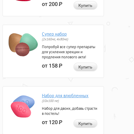
от 200
Р
Купить
Супер набор
(2х160мг, 4х80мг)
Попробуй все супер препараты
для усиления эрекции и
продления полового акта!
от 158
Р
Купить
Набор для влюбленных
(10х100 мг)
Набор для двоих, добавь страсти
в постель!
от 120
Р
Купить