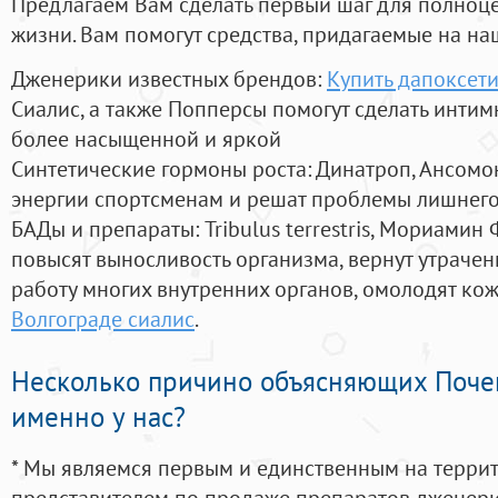
Предлагаем Вам сделать первый шаг для полноц
жизни. Вам помогут средства, придагаемые на на
Дженерики известных брендов:
Купить дапоксети
Сиалис, а также Попперсы помогут сделать инти
более насыщенной и яркой
Синтетические гормоны роста
: Динатроп, Ансомо
энергии спортсменам и решат проблемы лишнего
БАДы и препараты:
Tribulus terrestris, Мориамин
повысят выносливость организма, вернут утрачен
работу многих внутренних органов, омолодят кожу
Волгограде сиалис
.
Несколько причино объясняющих Поче
именно у нас?
* Мы являемся первым и единственным на терри
представителем по продаже препаратов дженер