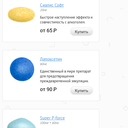
Сиалис Софт
20мг
Быстрое наступление эффекта и
совместимость с алкоголем.
от 65
Р
Купить
Дапоксетин
60мг
Единственный в мире препарат
для предотвращения
преждевременной эякуляции.
от 90
Р
Купить
Super P-force
100мг + 60мг