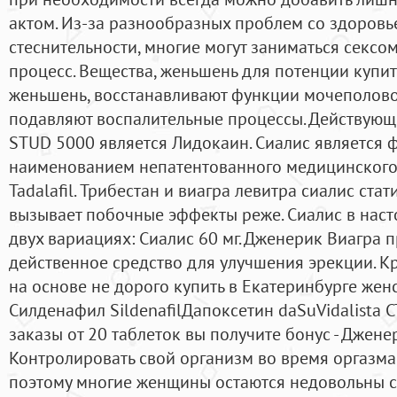
актом. Из-за разнообразных проблем со здоровь
стеснительности, многие могут заниматься сексо
процесс. Вещества, женьшень для потенции купит
женьшень, восстанавливают функции мочеполово
подавляют воспалительные процессы. Действующ
STUD 5000 является Лидокаин. Сиалис является
наименованием непатентованного медицинского
Tadalafil. Трибестан и виагра левитра сиалис ста
вызывает побочные эффекты реже. Сиалис в наст
двух вариациях: Сиалис 60 мг. Дженерик Виагра 
действенное средство для улучшения эрекции. Кр
на основе не дорого купить в Екатеринбурге женс
Силденафил SildenafilДапоксетин daSuVidalista C
заказы от 20 таблеток вы получите бонус - Джене
Контролировать свой организм во время оргазма
поэтому многие женщины остаются недовольны се