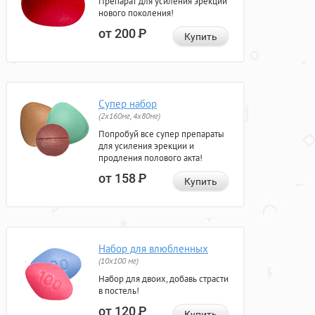
Препарат для усиления эрекции
нового поколения!
от 200
Р
Купить
Супер набор
(2х160мг, 4х80мг)
Попробуй все супер препараты
для усиления эрекции и
продления полового акта!
от 158
Р
Купить
Набор для влюбленных
(10х100 мг)
Набор для двоих, добавь страсти
в постель!
от 120
Р
Купить