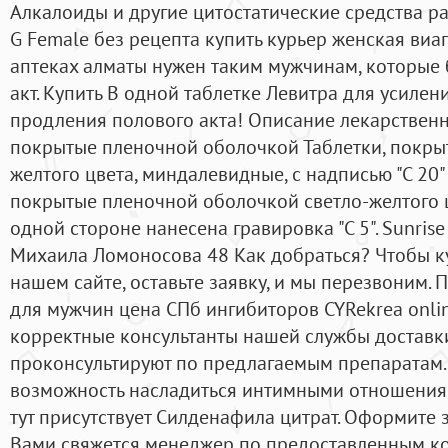
Алкалоиды и другие цитостатические средства р
G Female без рецепта купить курьер женская виа
аптеках алматы нужен таким мужчинам, которые
акт. Купить В одной таблетке Левитра для усиле
продления полового акта! Описание лекарствен
покрытые пленочной оболочкой Таблетки, покр
желтого цвета, миндалевидные, с надписью "С 20"
покрытые пленочной оболочкой светло-желтого 
одной стороне нанесена гравировка "С 5". Sunris
Михаила Ломоносова 48 Как добраться? Чтобы куп
нашем сайте, оставьте заявку, и мы перезвоним.
для мужчин цена СПб ингибиторов CYRekrea onli
корректные консультанты нашей службы доставки
проконсультируют по предлагаемым препаратам. 
возможность насладиться интимными отношения
тут присутствует Силденафила цитрат. Оформите 
Вами свяжется менеджер по предоставленным ко