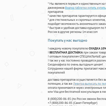
* Мы являемся первым и единственным на 
дженериков
Виагра таблетки купить купить
препаратов
* качество препаратов гарантируется офи
* для стестинельных и скромных клиентов,
подойдет возможность анонимныого заказа
* быстрая и удобная доставка курьером по 
России в другие регионы 1м классом
Покупать у нас выгодно
! каждому новому покупателю
СКИДКА 10
!
БЕСПЛАТНАЯ ДОСТАВКА
при заказе товар
! оптовым покупателям СПЕЦИАЛЬНЫЕ цены
! так же у нас постоянно проводятся раз
Силденафила по очень выгодным ценам!
Cотрудники нашей фирмы прилагают макси
покупателей
доставка препаратов осуществляется без в
потенции, а так же
Левитра выписать по те
оплата принимаются через электронные пл
или Visa для бесплатной консультации в л
8
(800
)200-86-85
(
по России звонок беспла
+7
(800
)200-86-85
(
Санкт-Петербург)