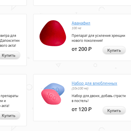
Аванафил
100 мг
евитра для
Препарат для усиления эрекции
 Дапоксетин
нового поколения!
вого акта!
от 200
Р
Купить
Купить
Набор для влюбленных
(10х100 мг)
 препараты
Набор для двоих, добавь страсти
ии и
в постель!
 акта!
от 120
Р
Купить
Купить