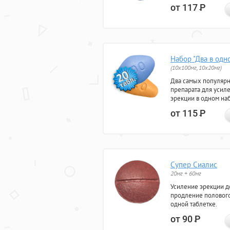
от 117
Р
Набор "Два в одн
(10x100мг, 10x20мг)
Два самых популяр
препарата для усил
эрекции в одном на
от 115
Р
Супер Сиалис
20мг + 60мг
Усиление эрекции до
продление полового
одной таблетке.
от 90
Р