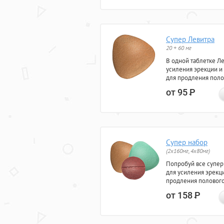
Супер Левитра
20 + 60 мг
В одной таблетке Л
усиления эрекции и
для продления поло
от 95
Р
Супер набор
(2х160мг, 4х80мг)
Попробуй все супер
для усиления эрекц
продления полового
от 158
Р