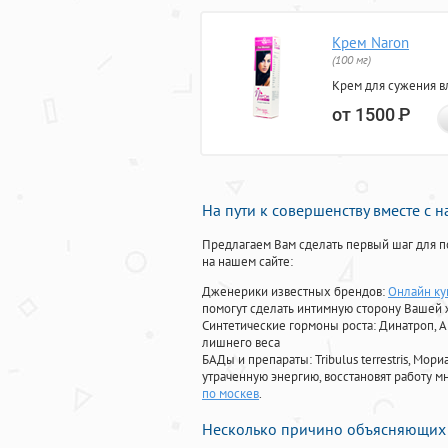
Крем Naron
(100 мг)
Крем для сужения в
от 1500
Р
На пути к совершенству вместе с 
Предлагаем Вам сделать первый шаг для п
на нашем сайте:
Дженерики известных брендов:
Онлайн ку
помогут сделать интимную сторону Вашей
Синтетические гормоны роста
: Динатроп, 
лишнего веса
БАДы и препараты:
Tribulus terrestris, М
утраченную энергию, восстановят работу мн
по москев
.
Несколько причино объясняющих 