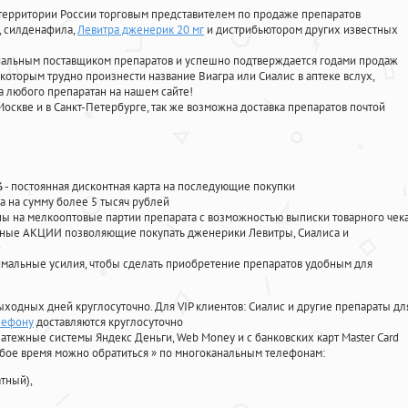
территории России торговым представителем по продаже препаратов
, силденафила
,
Левитра дженерик 20 мг
и дистрибьютором других известных
циальным поставщиком препаратов и успешно подтверждается годами продаж
 которым трудно произнести название Виагра или Сиалис в аптеке вслух,
 любого препаратан на нашем сайте!
Москве и в Санкт-Петербурге, так же возможна доставка препаратов почтой
%
- постоянная дисконтная карта на последующие покупки
а на сумму более 5 тысяч рублей
 на мелкооптовые партии препарата с возможностью выписки товарного чек
личные АКЦИИ позволяющие покупать дженерики Левитры, Сиалиса и
мальные усилия, чтобы сделать приобретение препаратов удобным для
ыходных дней круглосуточно. Для VIP клиентов: Сиалис и другие препараты дл
лефону
доставляются круглосуточно
атежные системы Яндекс Деньги, Web Money и с банковских карт Master Card
юбое время можно обратиться
»
по многоканальным телефонам:
тный),