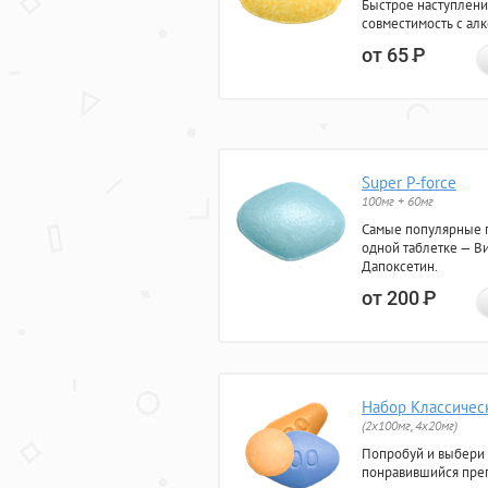
Быстрое наступлени
совместимость с ал
от 65
Р
Super P-force
100мг + 60мг
Самые популярные 
одной таблетке — Ви
Дапоксетин.
от 200
Р
Набор Классичес
(2x100мг, 4x20мг)
Попробуй и выбери
понравившийся преп