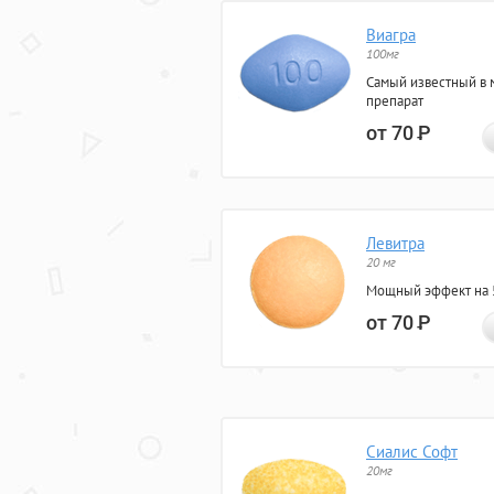
Виагра
100мг
Самый известный в 
препарат
от 70
Р
Левитра
20 мг
Мощный эффект на 5
от 70
Р
Сиалис Софт
20мг