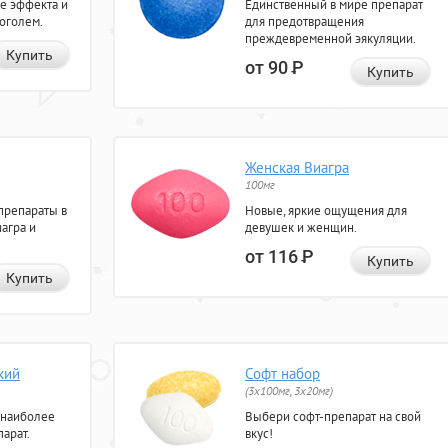
е эффекта и
Единственный в мире препарат
коголем.
для предотвращения
преждевременной эякуляции.
Купить
от 90
Р
Купить
Женская Виагра
100мг
препараты в
Новые, яркие ощущения для
агра и
девушек и женщин.
от 116
Р
Купить
Купить
кий
Софт набор
(3x100мг, 3x20мг)
 наиболее
Выбери софт-препарат на свой
арат.
вкус!