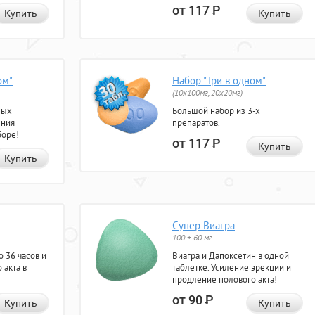
от 117
Р
Купить
Купить
ом"
Набор "Три в одном"
(10x100мг, 20x20мг)
ных
Большой набор из 3-х
ения
препаратов.
боре!
от 117
Р
Купить
Купить
Супер Виагра
100 + 60 мг
 36 часов и
Виагра и Дапоксетин в одной
 акта в
таблетке. Усиление эрекции и
продление полового акта!
от 90
Р
Купить
Купить