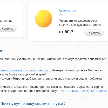
Сиалис 5 мг
5мг
лагалища
Терапевтическая дозировка
Сиалиса для курсового приема
Купить
от 60
Р
Купить
нами
олноценной счастливой инитмной жизни. Вам помогут средства, придагаемые
пить в Омске виагру сиалис левитру 1
, Левитра и Сиалис, а также Попперсы
 жизни более насыщенной и яркой
Ансомон и Гетропин добавят силы, энергии спортсменам и решат проблемы
ориамин Форте, Guarana и Экдистерон повысят выносливость организма, вернут
огих внутренних органов, омолодят кожу, и,
Купить сиалис наложным платеже
Почему нужно покупать именно у нас?