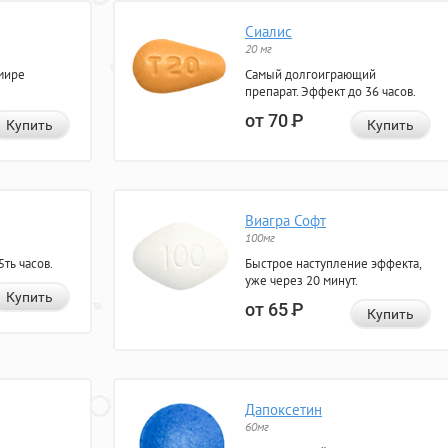
Сиалис
20 мг
мире
Самый долгоиграющий
препарат. Эффект до 36 часов.
от 70
Р
Купить
Купить
Виагра Софт
100мг
ть часов.
Быстрое наступление эффекта,
уже через 20 минут.
Купить
от 65
Р
Купить
Дапоксетин
60мг