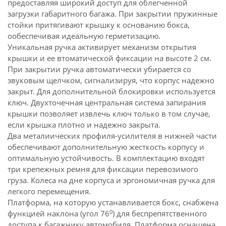
предоставляя широкий доступ для облегченной
загрузки габаритного багажа. При закрытии пружинные
стойки притягивают крышку к основанию бокса,
ообеспечивая идеальную герметизацию.
Уникальная ручка активирует механизм открытия
крышки и ее втоматической фиксации на высоте 2 см.
При закрытии ручка автоматически убирается со
звуковым щелчком, сигнализируя, что корпус надежно
закрыт. Для дополнительной блокировки используется
ключ. Двухточечная центральная система запирания
крышки позволяет извлечь ключ только в том случае,
если крышка плотно и надежно закрыта.
Два металиических
профиля-усилителя
в нижней части
обеспечивают дополнительную жесткость корпусу и
оптимальную устойчивость. В комплектацию входят
три крепежных ремня для фиксации перевозимого
груза. Колеса на дне корпуса и эргономичная ручка для
легкого перемещения.
Платформа, на которую устанавливается бокс, снабжена
0
функцией наклона (угол 76
) для беспрепятственного
доступа к багажнику автомобиля. Платформа оснащена