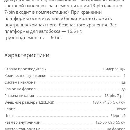
световой панелью с разъемом питания
13-pin
(адаптер
7-pin
входит в комплектацию). При хранении
платформы осветительные блоки можно сложить
внутрь для компактного, безопасного хранения. Вес
платформы для автобокса — 16,5 кг;
грузоподъемность — 60 кг.
Характеристики
Страна производитель
Нидерланды
Количество в упаковке
1
Система наклона
да
Замок на фаркоп
да
Разъем питания
13-pin, 7-pin
Внешние размеры (ДxШxВ)
133 x 74,3 x 57,7 см
Серия
Boxer
Цвет
Черный
Размер внутренний
126,6 x 69 x 55 см
Место установки на
на фаркоп