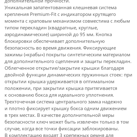
дополнительной прочности.
Уникальная запатентованная клешневая система
крепления
Premium-Fit
с индикатором крутящего
момента с храповым механизмом совместима с любым
типом перекладин (квадратные, круглые,
аэродинамические) шириной до 95 мм. Кнопка
блокировки обеспечивает дополнительную
безопасность во время движения. Фиксирующие
зажимы («крабы») покрыты синтетическим материалом
для дополнительного сцепления и защиты перекладин.
Облегченное открытие/закрытие крышки благодаря
двойной функции динамических пружинных стоек: при
открытии крышка удерживается в оптимальном
положении, при закрытии крышка притягивается
к основанию бокса для идеального уплотнения.
Трехточечная система центрального замка надежно
и плотно фиксирует крышку бокса одним движением
в трех местах. В качестве дополнительной меры
безопасности ключ может быть извлечен только в том
случае, когда все точки фиксации заблокированы.
В комплектацию входят 3 крепежных ремня для