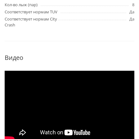
Кол-во лыж (пар)
8
Соответствует нормам TUV
Да
Соответствует нормам City
Да
Crash
Видео