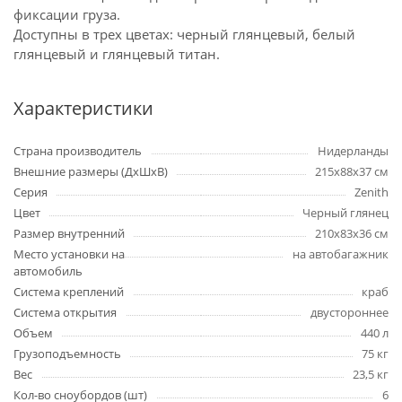
фиксации груза.
Доступны в трех цветах: черный глянцевый, белый
глянцевый и глянцевый титан.
Характеристики
Страна производитель
Нидерланды
Внешние размеры (ДxШxВ)
215х88х37 см
Серия
Zenith
Цвет
Черный глянец
Размер внутренний
210х83х36 см
Место установки на
на автобагажник
автомобиль
Система креплений
краб
Система открытия
двустороннее
Объем
440 л
Грузоподъемность
75 кг
Вес
23,5 кг
Кол-во сноубордов (шт)
6